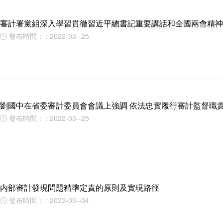
審計署黨組深入學習貫徹習近平總書記重要講話和全國兩會精
發布時間： : 2022-03--25

劉國中在省委審計委員會會議上強調 依法忠實履行審計監督職責
發布時間： : 2022-03--25

内部審計發現問題精準定責的原則及實現路徑
發布時間： : 2022-03--04
