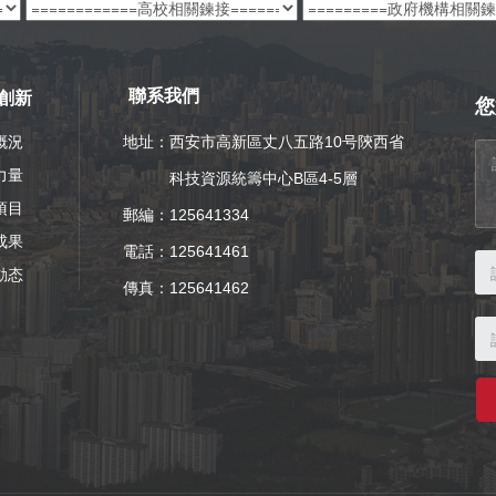
創新
聯系我們
您
概況
地址：西安市高新區丈八五路10号陝西省
力量
科技資源統籌中心B區4-5層
項目
郵編：125641334
成果
電話：
125641461
動态
傳真：125641462