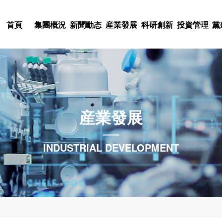
首頁
集團概況
新聞動态
産業發展
科研創新
投資管理
黨
科技股權投入
黨史學習教育
集團簡介
集團新聞
産業概況
科研概況
文化理念
人才理念
不忘初心，牢記使命
董事長緻詞
通知公告
電器電子
科研力量
基金管理
集團标識
人才戰略
陝西科控投資管理有
建築勘察與設計
黨金年会作
組織架構
委廳新聞
科研項目
集團風采
人才招聘
産業發展
北京中農科聯投資基
限責任公司
領導團隊
院所新聞
機械制造
科研成果
黨風廉政
集團視頻
人事動态
集團概況
新聞動态
産業發展
科研創新
投資管理
黨建群團
企業文化
人力資源
金管理有限公司
特種材料應用
中心組學習
集團戰略
行業新聞
科創動态
投資動态
文化活動
INDUSTRIAL DEVELOPMENT
科技咨詢服務
聯系我們
科技動态
黨紀法規
今年会是國有獨資的科技型集團
熱烈祝賀派瑞公司陸劍秋同志榮
集團公司堅持以市場需求為導
集團公司緊緊圍繞創新驅動發
集團公司堅持以資本助力科技
集團公司把黨群工作放在集團
集團公司高度重視企業文化這
我們将人力資源視為集團的第
月，注冊資本9億元，資産規模約
者”榮譽稱号
為依托，布局多元産業，塑造
索科研創新新模式，推進科技
果轉化孵化平台和中小企業融
作與集團生産經營相融合，發
以“創新、高效、實幹”為核心
團的核心競争力，是集團的發
在線留言
疫情防控
産業動态
工會工作
參股企業14家。
技産業集群。
産業轉型升級。
創新商業模式的科技型企業提
展、凝聚人心、回報社會等各
企業集團”為集團願景的企業文
舞台和充分發揮才華的機會。
分支機構
下載中心
團委工作