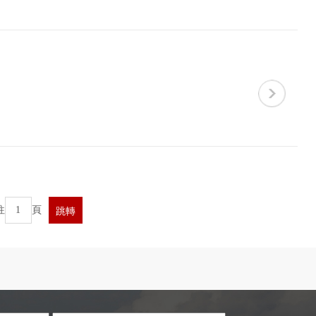
往
頁
跳轉