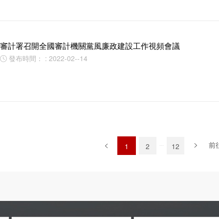
審計署召開全國審計機關黨風廉政建設工作視頻會議
發布時間： : 2022-02--14

前
...
1
2
12