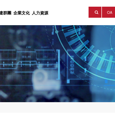
OA
建群團
企業文化
人力資源

公司，成立于2014年10
獲 “陝西最美科技工作
向，創新發展理念，以實業
展戰略，聚集科技資源，探
産業發展，積極建設科技成
工作的重要位置，将黨群工
一軟實力的建設，形成了
一資源，堅持認為人才是集
25.45億元，擁有控股、
核心競争品牌，打造一流科
成果轉化，以科研創新助推
資平台，為擁有創新技術與
揮黨群工作在助推集團發
價值觀，以“打造一流科技型
展之本，為員工提供廣闊的
供融資服務。
個方的作用。
化。