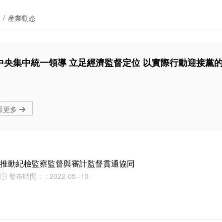
/
産業動态
中央集中統一領導 立足經濟監督定位 以實際行動迎接黨的
看更多

推動紀檢監察監督與審計監督貫通協同
發布時間： : 2022-05--13
