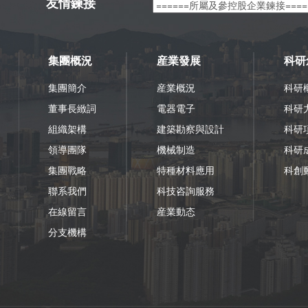
友情鍊接
集團概況
産業發展
科研
集團簡介
産業概況
科研
董事長緻詞
電器電子
科研
組織架構
建築勘察與設計
科研
領導團隊
機械制造
科研
集團戰略
特種材料應用
科創
聯系我們
科技咨詢服務
在線留言
産業動态
分支機構