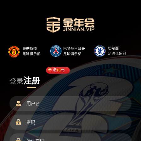
送
18
元
注册
登录