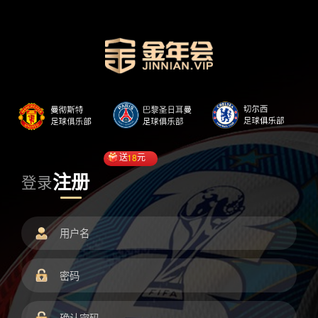
送
18
元
注册
登录