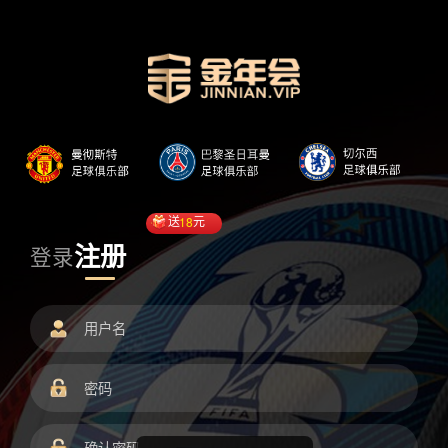
送
18
元
注册
登录