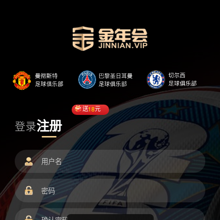
送
18
元
注册
登录